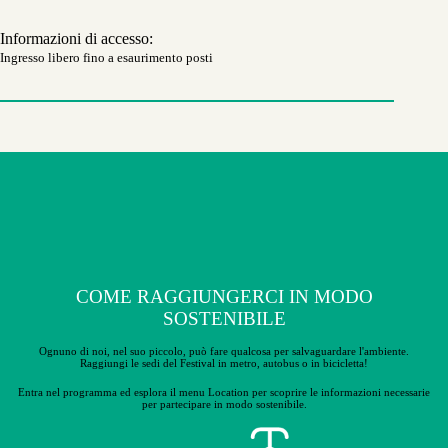
Informazioni di accesso:
Ingresso libero fino a esaurimento posti
COME RAGGIUNGERCI IN MODO
SOSTENIBILE
Ognuno di noi, nel suo piccolo, può fare qualcosa per salvaguardare l'ambiente.
Raggiungi le sedi del Festival in metro, autobus o in bicicletta!
Entra nel programma ed esplora il menu Location per scoprire le
informazioni necessarie
per partecipare in modo sostenibile.