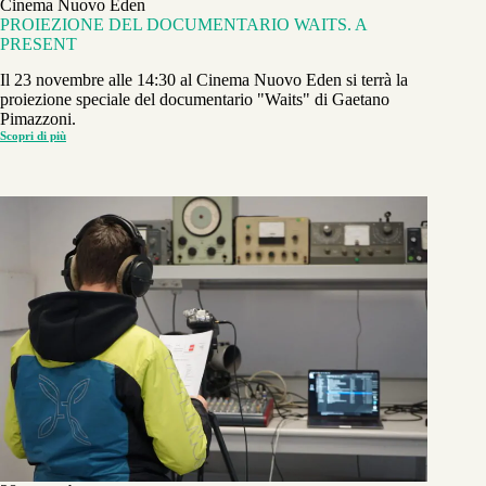
Cinema Nuovo Eden
PROIEZIONE DEL DOCUMENTARIO WAITS. A
PRESENT
Il 23 novembre alle 14:30 al Cinema Nuovo Eden si terrà la
proiezione speciale del documentario "Waits" di Gaetano
Pimazzoni.
Scopri di più
PROIEZIONE
DEL
DOCUMENTARIO
WAITS.
A
PRESENT