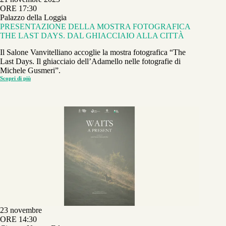
ORE 17:30
Palazzo della Loggia
PRESENTAZIONE DELLA MOSTRA FOTOGRAFICA
THE LAST DAYS. DAL GHIACCIAIO ALLA CITTÀ
Il Salone Vanvitelliano accoglie la mostra fotografica “The
Last Days. Il ghiacciaio dell’Adamello nelle fotografie di
Michele Gusmeri”.
Scopri di più
PRESENTAZIONE
DELLA
MOSTRA
FOTOGRAFICA
THE
LAST
DAYS.
DAL
GHIACCIAIO
ALLA
CITTÀ
23 novembre
ORE 14:30