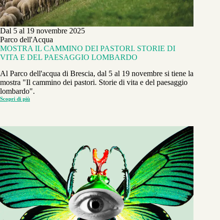
Dal 5 al 19 novembre 2025
Parco dell'Acqua
MOSTRA IL CAMMINO DEI PASTORI. STORIE DI
VITA E DEL PAESAGGIO LOMBARDO
Al Parco dell'acqua di Brescia, dal 5 al 19 novembre si tiene la
mostra "Il cammino dei pastori. Storie di vita e del paesaggio
lombardo".
Scopri di più
MOSTRA
IL
CAMMINO
DEI
PASTORI.
STORIE
DI
VITA
E
DEL
PAESAGGIO
LOMBARDO