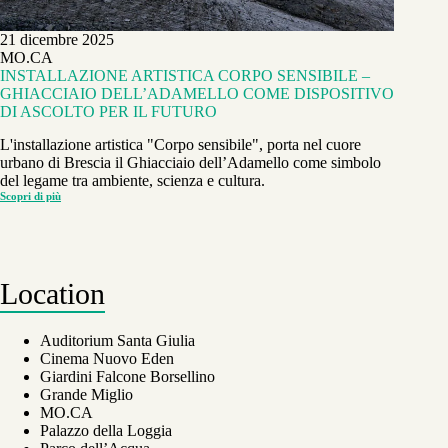
21 dicembre 2025
MO.CA
INSTALLAZIONE ARTISTICA CORPO SENSIBILE –
GHIACCIAIO DELL’ADAMELLO COME DISPOSITIVO
DI ASCOLTO PER IL FUTURO
L'installazione artistica "Corpo sensibile", porta nel cuore
urbano di Brescia il Ghiacciaio dell’Adamello come simbolo
del legame tra ambiente, scienza e cultura.
Scopri di più
INSTALLAZIONE
ARTISTICA
CORPO
SENSIBILE
–
GHIACCIAIO
DELL’ADAMELLO
Location
COME
DISPOSITIVO
DI
ASCOLTO
PER
Auditorium Santa Giulia
IL
Cinema Nuovo Eden
FUTURO
Giardini Falcone Borsellino
Grande Miglio
MO.CA
Palazzo della Loggia