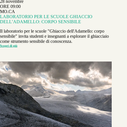
28 novembre
ORE 09:00
MO.CA
LABORATORIO PER LE SCUOLE GHIACCIO
DELL’ADAMELLO: CORPO SENSIBILE
Il laboratorio per le scuole "Ghiaccio dell'Adamello: corpo
sensibile" invita studenti e insegnanti a esplorare il ghiacciaio
come strumento sensibile di conoscenza.
Scopri di più
LABORATORIO
PER
LE
SCUOLE GHIACCIO
DELL’ADAMELLO:
CORPO
SENSIBILE