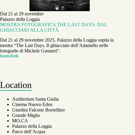
Dal 21 al 29 novembre
Palazzo della Loggia
MOSTRA FOTOGRAFICA THE LAST DAYS. DAL
GHIACCIAIO ALLA CITTÀ
Dal 21 al 29 novembre 2025, Palazzo della Loggia ospita la
mostra “The Last Days. Il ghiacciaio dell’Adamello nelle
fotografie di Michele Gusmeri”.
Scopri di più
MOSTRA
FOTOGRAFICA
THE
LAST
DAYS.
DAL
GHIACCIAIO
Location
ALLA
CITTÀ
Auditorium Santa Giulia
Cinema Nuovo Eden
Giardini Falcone Borsellino
Grande Miglio
MO.CA
Palazzo della Loggia
Parco dell’Acqua