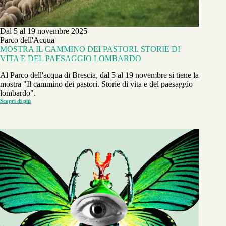
Dal 5 al 19 novembre 2025
Parco dell'Acqua
MOSTRA IL CAMMINO DEI PASTORI. STORIE DI
VITA E DEL PAESAGGIO LOMBARDO
Al Parco dell'acqua di Brescia, dal 5 al 19 novembre si tiene la
mostra "Il cammino dei pastori. Storie di vita e del paesaggio
lombardo".
Scopri di più
MOSTRA
IL
CAMMINO
DEI
PASTORI.
STORIE
DI
VITA
E
DEL
PAESAGGIO
LOMBARDO