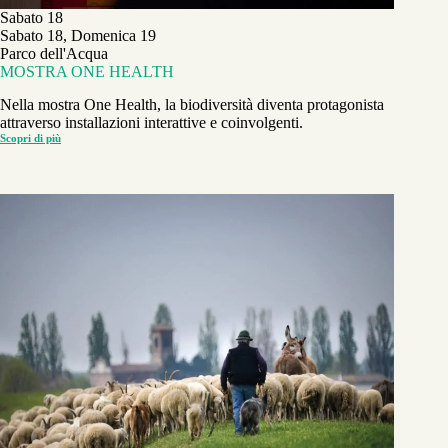
Sabato 18
Sabato 18, Domenica 19
Parco dell'Acqua
MOSTRA ONE HEALTH
Nella mostra One Health, la biodiversità diventa protagonista
attraverso installazioni interattive e coinvolgenti.
Scopri di più
MOSTRA
ONE
HEALTH