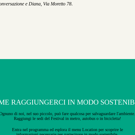
nversazione e Diana, Via Moretto 78
.
ME RAGGIUNGERCI IN MODO SOSTENIB
Ognuno di noi, nel suo piccolo, può fare qualcosa per salvaguardare l'ambiente
Raggiungi le sedi del Festival in metro, autobus o in bicicletta!
Entra nel programma ed esplora il menu Location per scoprire le
informazioni necessarie per partecipare in modo sostenibile.