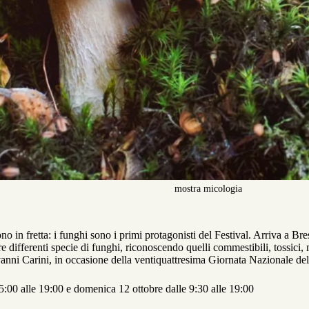
mostra micologia
no in fretta: i funghi sono i primi protagonisti del Festival. Arriva a B
e differenti specie di funghi, riconoscendo quelli commestibili, tossici, 
nni Carini, in occasione della ventiquattresima Giornata Nazionale del
5:00 alle 19:00 e domenica 12 ottobre dalle 9:30 alle 19:00