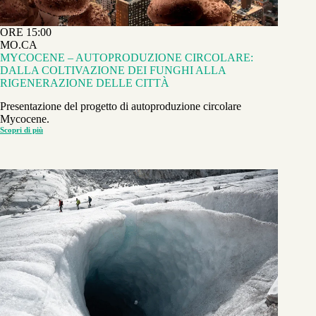
ORE 15:00
MO.CA
MYCOCENE – AUTOPRODUZIONE CIRCOLARE:
DALLA COLTIVAZIONE DEI FUNGHI ALLA
RIGENERAZIONE DELLE CITTÀ
Presentazione del progetto di autoproduzione circolare
Mycocene.
Scopri di più
MYCOCENE
–
AUTOPRODUZIONE
CIRCOLARE:
DALLA
COLTIVAZIONE
DEI
FUNGHI
ALLA
RIGENERAZIONE
DELLE
CITTÀ