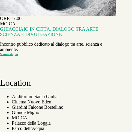
ORE 17:00
MO.CA
GHIACCIAIO IN CITTÀ. DIALOGO TRA ARTE,
SCIENZA E DIVULGAZIONE
Incontro pubblico dedicato al dialogo tra arte, scienza e
ambiente.
Scopri di più
GHIACCIAIO
IN
CITTÀ.
DIALOGO
TRA
ARTE,
SCIENZA
Location
E
DIVULGAZIONE
Auditorium Santa Giulia
Cinema Nuovo Eden
Giardini Falcone Borsellino
Grande Miglio
MO.CA
Palazzo della Loggia
Parco dell’Acqua