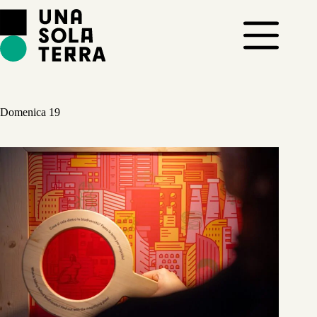
Salta
al
contenuto
Domenica 19