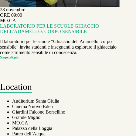
28 novembre
ORE 09:00
MO.CA
LABORATORIO PER LE SCUOLE GHIACCIO
DELL’ADAMELLO: CORPO SENSIBILE
Il laboratorio per le scuole "Ghiaccio dell'Adamello: corpo
sensibile" invita studenti e insegnanti a esplorare il ghiacciaio
come strumento sensibile di conoscenza.
Scopri di più
LABORATORIO
PER
LE
SCUOLE GHIACCIO
DELL’ADAMELLO:
CORPO
SENSIBILE
Location
Auditorium Santa Giulia
Cinema Nuovo Eden
Giardini Falcone Borsellino
Grande Miglio
MO.CA
Palazzo della Loggia
Parco dell’Acqua